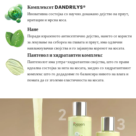
Комплексот DANDRILYS®
Иновативна состојка со научно докажано дејство на првут,
иритации и мрсна коса.
Нане
Поради изразеното антисептично дејство, нането се користи
за лекување на себореа на главата и првут, има одлични
навлажнувачки својства и го зајакнува коренот на косата.
Пантенол и хидратантен комплекс
Пантенолот има ултра-хидратантни својства, што го прави
идеална состојка за нега на косата, заедно со хидратантниот
комплекс што го додадовме го балансира нивото на влага и
помага да се зголеми еластичноста на косата.