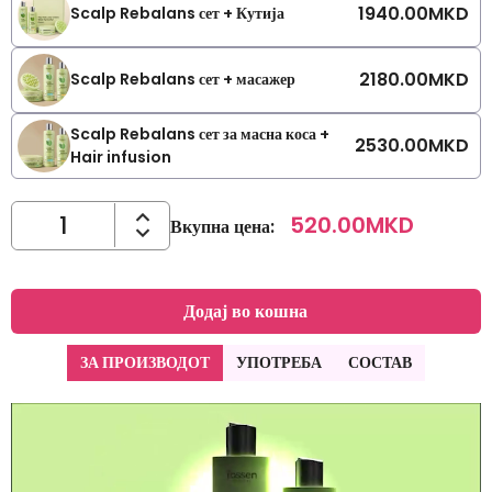
1940.00
MKD
Scalp Rebalans сет + Кутија
2180.00
MKD
Scalp Rebalans сет + масажер
Scalp Rebalans сет за масна коса +
2530.00
MKD
Hair infusion
520.00
MKD
Вкупна цена
:
Додај во кошна
ЗА ПРОИЗВОДОТ
УПОТРЕБА
СОСТАВ