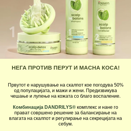
НЕГА ПРОТИВ ПЕРУТ И МАСНА КОСА!
Првутот е нарушување на скалпот кое погодува 50%
од популацијата, и мажи и жени. Предизвикува
чешање и лупење на кожата со благо воспаление.
Комбинација DANDRILYS®
комплекс и нане го
прават совршено решение за балансирање на
влагата на скалпот и регулирање на секрецијата на
себум.