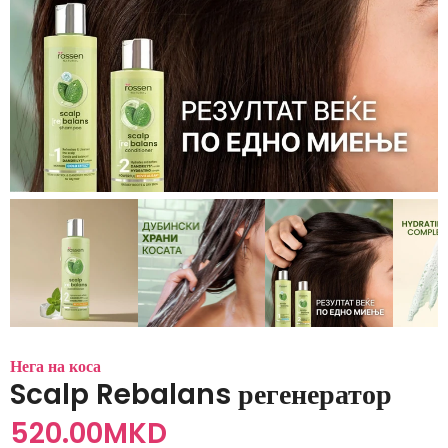
Нега на коса
Scalp Rebalans регенератор
520.00
MKD