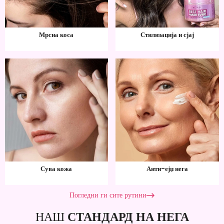
Мрсна коса
Стилизација и сјај
Сува кожа
Анти-ејџ нега
Погледни ги сите рутини
НАШ
СТАНДАРД НА НЕГА