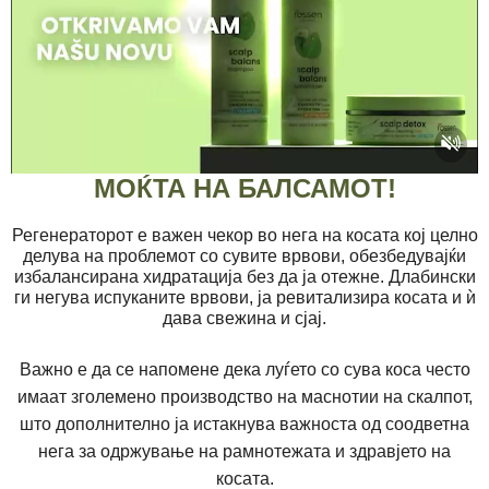
МОЌТА НА БАЛСАМОТ!
Регенераторот е важен чекор во нега на косата кој целно
делува на проблемот со сувите врвови, обезбедувајќи
избалансирана хидратација без да ја отежне. Длабински
ги негува испуканите врвови, ја ревитализира косата и ѝ
дава свежина и сјај.
Важно е да се напомене дека луѓето со сува коса често
имаат зголемено производство на маснотии на скалпот,
што дополнително ја истакнува важноста од соодветна
нега за одржување на рамнотежата и здравјето на
косата.