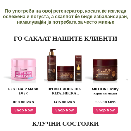
По употреба на овој регенератор, косата ќе изгледа
освежена и погуста, а скалпот ќе биде избалансиран,
намалувајќи ја потребата за често миење
ГО САКААТ НАШИТЕ КЛИЕНТИ
BEST HAIR MASK
ПРОФЕСИОНАЛНА
MILLION luxury
S
EVER
КЕРАТИНСКА
кератин маска
ЛИНИЈА
1100.00
MKD
1415.00
MKD
555.00
MKD
Shop Now
Shop Now
Shop Now
КЛУЧНИ СОСТОЈКИ