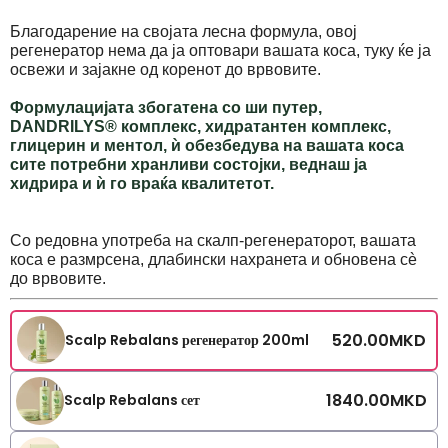
Благодарение на својата лесна формула, овој
регенератор нема да ја оптовари вашата коса, туку ќе ја
освежи и зајакне од коренот до врвовите.
Формулацијата збогатена со ши путер,
DANDRILYS®
комплекс, хидратантен комплекс,
глицерин и ментол, ѝ обезбедува на вашата коса
сите потребни хранливи состојки, веднаш ја
хидрира и ѝ го враќа квалитетот.
Со редовна употреба на скалп-регенераторот, вашата
коса е размрсена, длабински нахранета и обновена сè
до врвовите.
520.00
MKD
Scalp Rebalans регенератор 200ml
1840.00
MKD
Scalp Rebalans сет