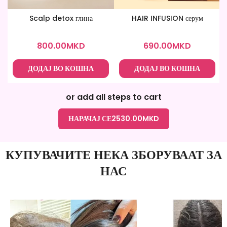
Scalp detox глина
HAIR INFUSION серум
800.00
MKD
690.00
MKD
ДОДАЈ ВО КОШНА
ДОДАЈ ВО КОШНА
or add all steps to cart
НАРАЧАЈ СЕ
2530.00
MKD
КУПУВАЧИТЕ НЕКА ЗБОРУВААТ ЗА
НАС