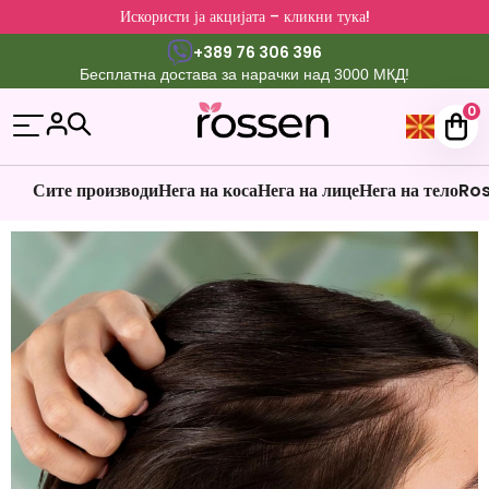
Искористи ја акцијата – кликни тука!
+389 76 306 396
Бесплатна достава за нарачки над 3000 МКД!
0
Сите производи
Нега на коса
Нега на лице
Нега на тело
Ros