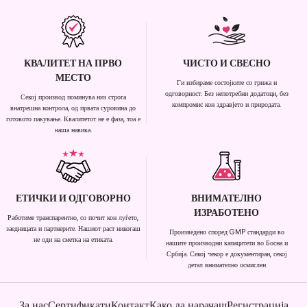
КВАЛИТЕТ НА ПРВО
ЧИСТО И СВЕСНО
МЕСТО
Ги избираме состојките со грижа и
одговорност. Без непотребни додатоци, без
Секој производ поминува низ строга
компромис кон здравјето и природата.
внатрешна контрола, од првата суровина до
готовото пакување. Квалитетот не е фаза, тоа е
наша навика.
ЕТИЧКИ И ОДГОВОРНО
ВНИМАТЕЛНО
ИЗРАБОТЕНО
Работиме транспарентно, со почит кон луѓето,
заедницата и партнерите. Нашиот раст никогаш
Произведено според GMP стандарди во
не оди на сметка на етиката.
нашите производни капацитети во Босна и
Србија. Секој чекор е документиран, секој
детал внимателно осмислен
За нас
Сертификати
Контакт
Како да нарачаш
Регистрација